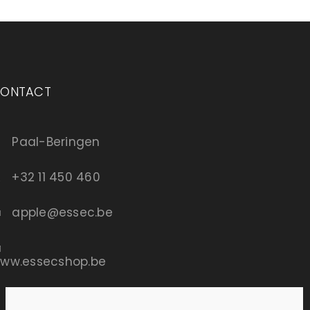
ONTACT
Paal-Beringen
+32 11 450 460
apple@essec.be
ww.essecshop.be